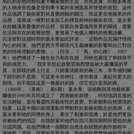
馬匹的形態則類似夏卡爾最愛的主題，而黑皮膚、削瘦多角度
的人物身形也像是受到畢卡索的非洲面具所啓發的造型。這件
作品強調了藝術家對於直覺經驗的關注，而這更在他後來的作
品裡，發展成一種對於未加工的樸質精神的藝術表現。葉永青
在此幅淒美憂傷的作品裡，探索自身靈魂與世界的關係，度量
生活與存在的複雜狀態，更發展了他個人獨特的視覺語彙。
呂澎曾對這個時間的葉永青如此評述：「這類作品充滿抒情與
內心的純潔。他們是西方早期現代主義繪畫的影響和自己對自
然的特殊理解的產物。」（呂澎，《「鳥」的心路》，2007
年）他們傳述了一種生命力和存在感，同時也展現了寧靜與平
和的感受力。 「我常常想起故鄉雲南西雙版納大霧彌漫的早
晨，在那樣的路上行走，只能看清眼前的兩三米，常常感到腳
下踩到的不是路。可這更令你神往，使你着迷，激起你更大的
熱情。你不能說這是一條最好的路，但它也許是我的路。」
（1986年，《美術》，第6期） 葉永青、張曉剛與其他藝術家
爾後於1985年共同成立了「西南藝術群體」，特別強調直接的
生活經驗，並培養靈性與藝術性的直覺。對家鄉和自然環境的
熱愛，以及中國85新潮運動所帶動對於新藝術觀念的風潮，在
葉永青和他的同儕的身上，產生了刺激和混淆，於是他們更加
仰賴他們的情誼、自我探索和他們在四川美院期間所塑造的身
分認同感。在他們傳述一個關於自然生命狀態的創作旅程中，
諷喻對「虛假」現實的革新意識，而他們在西雙版納和雲南所