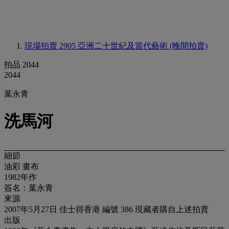
現場拍賣 2905
亞洲二十世紀及當代藝術 (晚間拍賣)
拍品 2044
2044
葉永青
洗馬河
細節
油彩 畫布
1982年作
簽名：葉永青
來源
2007年5月27日 佳士得香港 編號 386 現藏者購自上述拍賣
出版