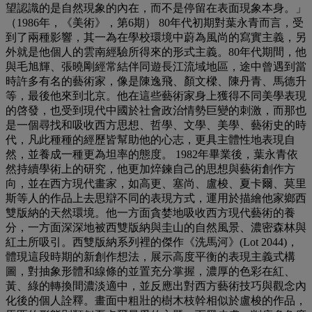
望認識的是自然現象的內在，而不是停留在表面現象本身。」
（1986年，《美術》，第6期） 80年代初期對葉永青而言，受
到了兩種影響，其一為在學校環境中蔚為風尚的寫實主義，另
外就是他個人的雲南經驗所得來的形式主義。80年代期間，他
與毛旭輝、張曉剛經常結伴同遊長江流域地區，途中曾遇到當
時許多有名的藝術家，像是陳逸飛、顏文樑、陳丹青、馬德升
等，最後他來到北京。他在這些藝術家身上獲得不同美學表現
的啓發，也受到現代中國於社會政治情勢巨變的刺激，而那也
是一個尋找和吸收西方思想、哲學、文學、美學、藝術史的時
代，凡此種種的經歷皆幫助他的心志，更具主體性地表現自
然，並養成一種更為坦率的態度。 1982年畢業後，葉永青依
然持續學術上的研究，他更加焠鍊自己的思想與藝術創作方
向，並在西方現代畫家，如高更、塞尚、盧梭、夏卡爾、莫里
斯等人的作品上去思辯不同的表現方式，運用於描繪他家鄉西
雙版納的天然環境。他一方面貪婪地吸收西方現代藝術的養
分，一方面深深地被西雙版納與圭山的自然風景、濃密森林與
紅土所吸引。西雙版納系列裡的傑作《洗馬河》(Lot 2044)，
體現這段時期的新創作想法，展示高度平衡的表現主義式構
圖，對抽象形體和線條的並置充分掌握，濃厚的色彩在紅、
黃、綠的轉換間濃淡適中，並反應出對西方藝術技巧與觀念內
化後的個人詮釋。畫面中粗壯的樹木枝幹相似於盧梭的作品，