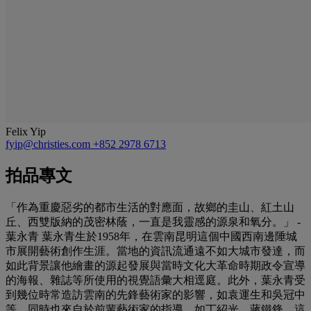
Felix Yip
fyip@christies.com
+852 2978 6713
拍品專文
「作為重慶惡劣的都市生活的對應面，故鄉的圭山、紅土山
丘、西雙版納的茂密林蔭，一直是我靈感的源泉和氧分。」 -
葉永青 葉永青生於1958年，在雲南昆明這個中國西南邊陲城
市展開藝術創作生涯。當地的資訊流通遠不如大城市發達，而
如此背景讓他繪畫的源起發展與當時文化大革命時期政令宣導
的海報、雜誌等所使用的視覺語彙大相逕庭。此外，葉永青受
到幾位時常造訪雲南的先鋒藝術家的影響，如袁運生和吳冠中
等，同時也來自於前輩藝術家的指導，如丁紹光、蔣鐵鋒。這