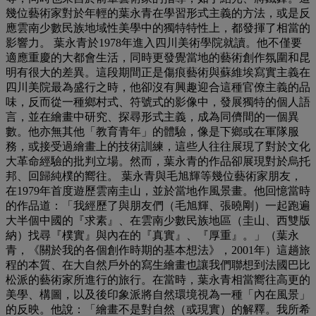
幾位藝術家對於年輕的葉永青在學習形式主義的方法，或是反
應雲南少數民族地域性美學中的獨特特性上，都發揮了相當的
影響力。 葉永青於1978年進入四川美術學院就讀。他不僅要
適應重慶的大都會生活，同時更發覺當地的藝術創作氛圍和昆
明有很大的差異。這段期間正是傷痕藝術與蘇維埃寫實主義在
四川美院最為盛行之時，他卻沒有興趣迎合這種官僚主義的品
味，反而從一種鄉村式、符號式的影像中，發展獨特的個人語
言，並在繪畫中研究、探尋形式主義，成為同儕間的一個異
數。他亦無其他「教育青年」的體驗，像是下鄉或在軍隊服
務，或接受過繪畫上的技術訓練，這些人往往展現了對於文化
大革命經驗的批判立場。然而，葉永青的作品卻展現對於烏托
邦、回歸純樸的嚮往。 葉永青與毛旭輝等幾位藝術家朋友，
在1979年首度遊歷雲南圭山，並於當地作風景畫。他回憶當時
的作品道：「我經歷了與朋友們（毛旭輝、張曉剛）一起跑遍
大半個中國的『求素』、在雲南少數民族地區（圭山、西雙版
納）找尋『樸實』與內在的『真實』、『厚重』。」（葉永
青，《關於我的各個創作時期的基本想法》，2001年）這趟旅
程的本質、在大自然戶外的寫生繪畫也讓我們聯想到法國巴比
松派的藝術家所進行的旅行。在當時，葉永青相當嚮往高更的
美學、構圖，以及後印象派將自然環境視為一種「內在風景」
的反映。他說：「繪畫不是對自然（或現實）的解釋。我所希