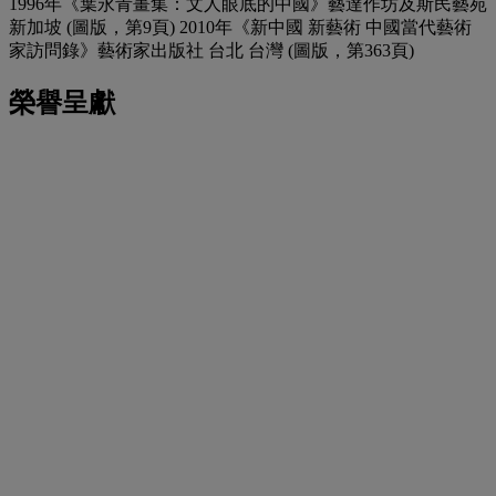
1996年《葉永青畫集：文人眼底的中國》藝達作坊及斯民藝苑
新加坡 (圖版，第9頁) 2010年《新中國 新藝術 中國當代藝術
家訪問錄》藝術家出版社 台北 台灣 (圖版，第363頁)
榮譽呈獻