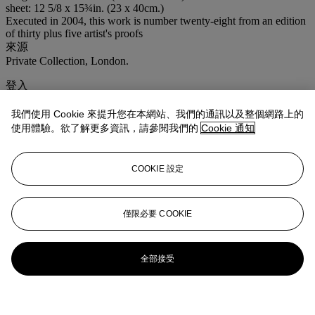
sheet: 12 5/8 x 15¾in. (23 x 40cm.)
Executed in 2004, this work is number twenty-eight from an edition
of thirty plus five artist's proofs
來源
Private Collection, London.
登入
瀏覽狀況報告
我們使用 Cookie 來提升您在本網站、我們的通訊以及整個網路上的
使用體驗。欲了解更多資訊，請參閱我們的
Cookie 通知
更多來自
<strong>戰後及當代藝術
</strong>
COOKIE 設定
查看全部
查看全部
僅限必要 COOKIE
全部接受