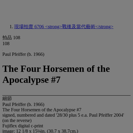
現場拍賣 6706
<strong>戰後及當代藝術</strong>
拍品 108
108
Paul Pfeiffer (b. 1966)
The Four Horsemen of the
Apocalypse #7
細節
Paul Pfeiffer (b. 1966)
The Four Horsemen of the Apocalypse #7
signed, numbered and dated '28/30 plus 5 e.a. Paul Pfeiffer 2004'
(on the reverse)
Fujiflex digital c-print
image: 12 1/8 x 15¼in. (30.7 x 38.7cm.)