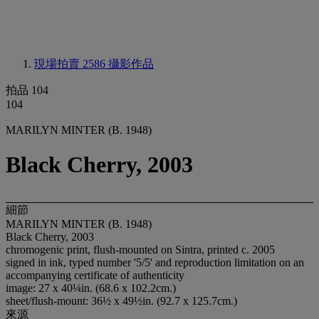
現場拍賣 2586
攝影作品
拍品 104
104
MARILYN MINTER (B. 1948)
Black Cherry, 2003
細節
MARILYN MINTER (B. 1948)
Black Cherry, 2003
chromogenic print, flush-mounted on Sintra, printed c. 2005
signed in ink, typed number '5/5' and reproduction limitation on an
accompanying certificate of authenticity
image: 27 x 40¼in. (68.6 x 102.2cm.)
sheet/flush-mount: 36½ x 49½in. (92.7 x 125.7cm.)
來源