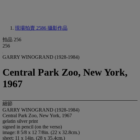
現場拍賣 2586
攝影作品
拍品 256
256
GARRY WINOGRAND (1928-1984)
Central Park Zoo, New York,
1967
細節
GARRY WINOGRAND (1928-1984)
Central Park Zoo, New York, 1967
gelatin silver print
signed in pencil (on the verso)
image: 8 5/8 x 12 7/8in. (22 x 32.8cm.)
sheet: 11 x 14in. (28 x 35.4cm.)