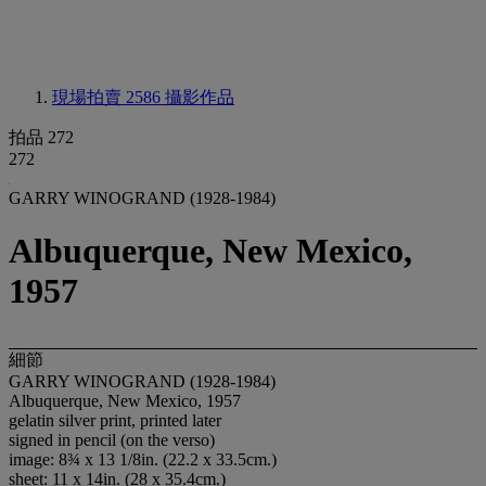
現場拍賣 2586
攝影作品
拍品 272
272
GARRY WINOGRAND (1928-1984)
Albuquerque, New Mexico,
1957
細節
GARRY WINOGRAND (1928-1984)
Albuquerque, New Mexico, 1957
gelatin silver print, printed later
signed in pencil (on the verso)
image: 8¾ x 13 1/8in. (22.2 x 33.5cm.)
sheet: 11 x 14in. (28 x 35.4cm.)