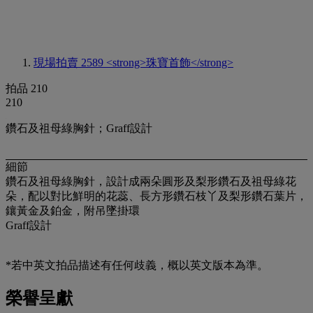
現場拍賣 2589
<strong>珠寶首飾</strong>
拍品 210
210
鑽石及祖母綠胸針；Graff設計
細節
鑽石及祖母綠胸針，設計成兩朵圓形及梨形鑽石及祖母綠花
朵，配以對比鮮明的花蕊、長方形鑽石枝丫及梨形鑽石葉片，
鑲黃金及鉑金，附吊墜掛環
Graff設計
*若中英文拍品描述有任何歧義，概以英文版本為準。
榮譽呈獻