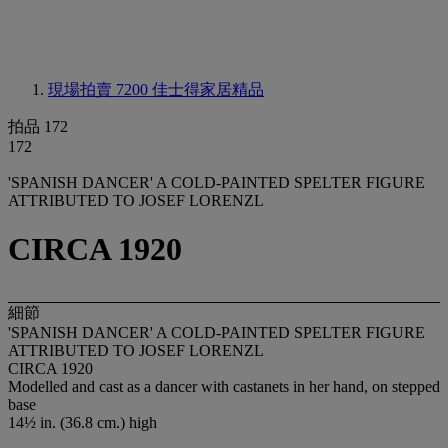
現場拍賣 7200
佳士得家居精品
拍品 172
172
'SPANISH DANCER' A COLD-PAINTED SPELTER FIGURE
ATTRIBUTED TO JOSEF LORENZL
CIRCA 1920
細節
'SPANISH DANCER' A COLD-PAINTED SPELTER FIGURE
ATTRIBUTED TO JOSEF LORENZL
CIRCA 1920
Modelled and cast as a dancer with castanets in her hand, on stepped
base
14½ in. (36.8 cm.) high