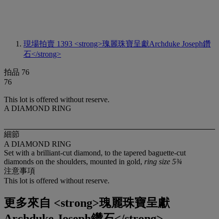
現場拍賣 1393
<strong>瑰麗珠寶呈獻Archduke Joseph鑽
石</strong>
拍品 76
76
This lot is offered without reserve.
A DIAMOND RING
細節
A DIAMOND RING
Set with a brilliant-cut diamond, to the tapered baguette-cut
diamonds on the shoulders, mounted in gold,
ring size 5¾
注意事項
This lot is offered without reserve.
更多來自
<strong>瑰麗珠寶呈獻
Archduke Joseph鑽石</strong>