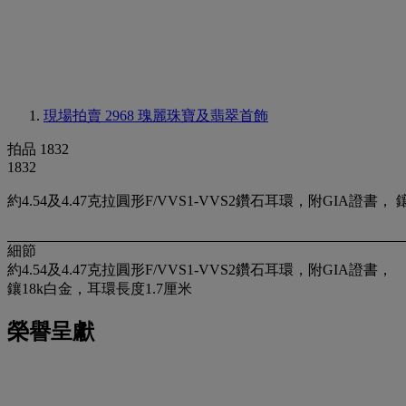
現場拍賣 2968
瑰麗珠寶及翡翠首飾
拍品 1832
1832
約4.54及4.47克拉圓形F/VVS1-VVS2鑽石耳環，附GIA證書，
細節
約4.54及4.47克拉圓形F/VVS1-VVS2鑽石耳環，附GIA證書，
鑲18k白金，耳環長度1.7厘米
榮譽呈獻