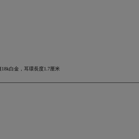
 鑲18k白金，耳環長度1.7厘米