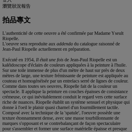
瀏覽狀況報告
拍品專文
L'authenticité de cette oeuvre a été confirmée par Madame Yseult
Riopelle.
L'oeuvre sera reproduite aux
addenda
du catalogue raisonné de
Jean-Paul Riopelle actuellement en préparation.
Exécuté en 1954,
Il était une fois
de Jean-Paul Riopelle est un
kaléidoscope d'éclairs de couleurs appliquées à la peinture à l'huile.
Sur une toile immense de plus d'un mètre de haut sur près de deux
mètres de large, une texture frémissante de peinture est appliquée au
couteau et homogénéisée par un entrelacs serré de lignes de couleur.
Comme dans toutes ses oeuvres, Riopelle fait de la couleur un
spectacle. Il applique la peinture en couches épaisses de consistance
crémeuse, ce qui inévitablement conduit le regard vers cette surface
riche de nuances. Riopelle établit un système sensuel et physique qui
donne à l'oeil le plaisir quasi charnel d'un fourmillement tactile.
Composé avec la technique de la 'spatule', l'oeuvre possède une
texture étonnamment dense, avec une masse tourbillonnante de
marques s'opposant et se contrebalançant de façon spectaculaire
pour s'assembler et former une surface matérielle épaisse et presque