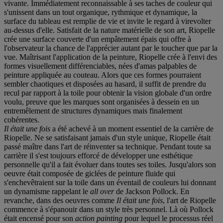
vivante. Immédiatement reconnaissable à ses taches de couleur qui
s'unissent dans un tout organique, rythmique et dynamique, la
surface du tableau est remplie de vie et invite le regard à virevolter
au-dessus d'elle. Satisfait de la nature matérielle de son art, Riopelle
crée une surface couverte d'un empâtement épais qui offre à
l'observateur la chance de l'apprécier autant par le toucher que par la
vue. Maîtrisant l'application de la peinture, Riopelle crée à l'envi des
formes visuellement différenciables, nées d'amas palpables de
peinture appliquée au couteau. Alors que ces formes pourraient
sembler chaotiques et disposées au hasard, il suffit de prendre du
recul par rapport à la toile pour obtenir la vision globale d'un ordre
voulu, preuve que les marques sont organisées à dessein en un
entremêlement de structures dynamiques mais finalement
cohérentes.
Il était une fois
a été achevé à un moment essentiel de la carrière de
Riopelle. Ne se satisfaisant jamais d'un style unique, Riopelle était
passé maître dans l'art de réinventer sa technique. Pendant toute sa
carrière il s'est toujours efforcé de développer une esthétique
personnelle qu'il a fait évoluer dans toutes ses toiles. Jusqu'alors son
oeuvre était composée de giclées de peinture fluide qui
s'enchevêtraient sur la toile dans un éventail de couleurs lui donnant
un dynamisme rappelant le
all over
de Jackson Pollock. En
revanche, dans des oeuvres comme
Il était une fois
, l'art de Riopelle
commence à s'épanouir dans un style très personnel. Là où Pollock
était encensé pour son
action painting
pour lequel le processus réel