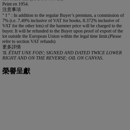
Peint en 1954.
注意事項
" f " : In addition to the regular Buyer’s premium, a commission of
7% (i.e. 7.49% inclusive of VAT for books, 8.372% inclusive of
VAT for the other lots) of the hammer price will be charged to the
buyer. It will be refunded to the Buyer upon proof of export of the
lot outside the European Union within the legal time limit.(Please
refer to section VAT refunds)
更多詳情
'IL ÉTAIT UNE FOIS'; SIGNED AND DATED TWICE LOWER
RIGHT AND ON THE REVERSE; OIL ON CANVAS.
榮譽呈獻