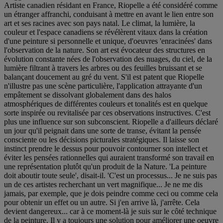
Artiste canadien résidant en France, Riopelle a été considéré comme
un étranger affranchi, conduisant à mettre en avant le lien entre son
art et ses racines avec son pays natal. Le climat, la lumière, la
couleur et l'espace canadiens se révélèrent vitaux dans la création
d'une peinture si personnelle et unique, d'oeuvres 'enracinées' dans
l'observation de la nature. Son art est évocateur des structures en
évolution constante nées de l'observation des nuages, du ciel, de la
lumière filtrant à travers les arbres ou des feuilles bruissant et se
balançant doucement au gré du vent. S'il est patent que Riopelle
n'illustre pas une scène particulière, l'application attrayante d'un
empâtement se dissolvant globalement dans des halos
atmosphériques de différentes couleurs et tonalités est en quelque
sorte inspirée ou revitalisée par ces observations instructives. C'est
plus une influence sur son subconscient. Riopelle a d'ailleurs déclaré
un jour qu'il peignait dans une sorte de transe, évitant la pensée
consciente ou les décisions picturales stratégiques. Il laisse son
instinct prendre le dessus pour pouvoir contourner son intellect et
éviter les pensées rationnelles qui auraient transformé son travail en
une représentation plutôt qu'un produit de la Nature. 'La peinture
doit aboutir toute seule', disait-il. 'C'est un processus... Je ne suis pas
un de ces artistes recherchant un vert magnifique... Je ne me dis
jamais, par exemple, que je dois peindre comme ceci ou comme cela
pour obtenir un effet ou un autre. Si j'en arrive là, j'arrête. Cela
devient dangereux... car à ce moment-là je suis sur le côté technique
de la peinture. Il y a toujours une solution pour améliorer une oeuvre