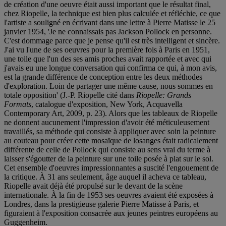
de création d'une oeuvre était aussi important que le résultat final,
chez Riopelle, la technique est bien plus calculée et réfléchie, ce que
l'artiste a souligné en écrivant dans une lettre à Pierre Matisse le 25
janvier 1954, 'Je ne connaissais pas Jackson Pollock en personne.
C'est dommage parce que je pense qu'il est très intelligent et sincère.
J'ai vu l'une de ses oeuvres pour la première fois à Paris en 1951,
une toile que l'un des ses amis proches avait rapportée et avec qui
j'avais eu une longue conversation qui confirma ce qui, à mon avis,
est la grande différence de conception entre les deux méthodes
d'exploration. Loin de partager une même cause, nous sommes en
totale opposition' (J.-P. Riopelle cité dans
Riopelle: Grands
Formats
, catalogue d'exposition, New York, Acquavella
Contemporary Art, 2009, p. 23). Alors que les tableaux de Riopelle
ne donnent aucunement l'impression d'avoir été méticuleusement
travaillés, sa méthode qui consiste à appliquer avec soin la peinture
au couteau pour créer cette mosaïque de losanges était radicalement
différente de celle de Pollock qui consiste au sens vrai du terme à
laisser s'égoutter de la peinture sur une toile posée à plat sur le sol.
Cet ensemble d'oeuvres impressionnantes a suscité l'engouement de
la critique. À 31 ans seulement, âge auquel il acheva ce tableau,
Riopelle avait déjà été propulsé sur le devant de la scène
internationale. À la fin de 1953 ses oeuvres avaient été exposées à
Londres, dans la prestigieuse galerie Pierre Matisse à Paris, et
figuraient à l'exposition consacrée aux jeunes peintres européens au
Guggenheim.