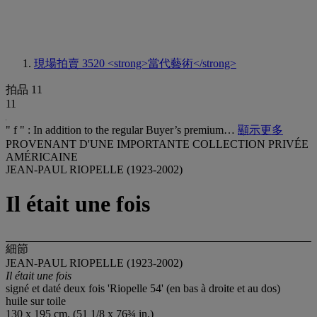
現場拍賣 3520
<strong>當代藝術</strong>
拍品 11
11
" f " : In addition to the regular Buyer’s premium…
顯示更多
PROVENANT D'UNE IMPORTANTE COLLECTION PRIVÉE
AMÉRICAINE
JEAN-PAUL RIOPELLE (1923-2002)
Il était une fois
細節
JEAN-PAUL RIOPELLE (1923-2002)
Il était une fois
signé et daté deux fois 'Riopelle 54' (en bas à droite et au dos)
huile sur toile
130 x 195 cm. (51 1/8 x 76¾ in.)