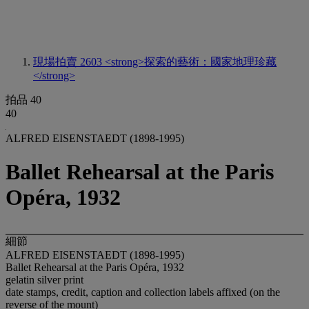
現場拍賣 2603
<strong>探索的藝術：國家地理珍藏
</strong>
拍品 40
40
ALFRED EISENSTAEDT (1898-1995)
Ballet Rehearsal at the Paris
Opéra, 1932
細節
ALFRED EISENSTAEDT (1898-1995)
Ballet Rehearsal at the Paris Opéra, 1932
gelatin silver print
date stamps, credit, caption and collection labels affixed (on the
reverse of the mount)