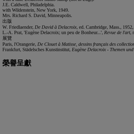
J.E. Caldwell, Philadelphia.
with Wildenstein, New York, 1949.
Mrs. Richard S. David, Minneapolis.
出版
W. Friedlaender,
De David à Delacroix
, ed. Cambridge, Mass., 1952, 
L.-A. Prat, 'Eugène Delacroix; un peu de Bonheur...',
Revue de l'art
, 
展覽
Paris, l'Orangerie,
De Clouet à Matisse, dessins français des collecti
Frankfurt, Städelsches Kunstinstitut,
Eugène Delacroix - Themen und V
榮譽呈獻