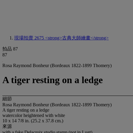
現場拍賣 2675
<strong>古典大師繪畫</strong>
拍品 87
87
Rosa Raymond Bonheur (Bordeaux 1822-1899 Thomery)
A tiger resting on a ledge
細節
Rosa Raymond Bonheur (Bordeaux 1822-1899 Thomery)
A tiger resting on a ledge
watercolor heightened with white
10 x 14 7/8 in. (25.2 x 37.8 cm.)
來源
with a fake Delacroix studio stamp (not in Lugt).