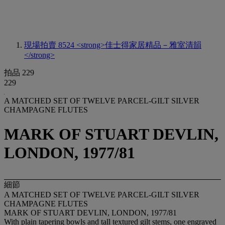
現場拍賣 8524
<strong>佳士得家居精品－雅室清韻
</strong>
拍品 229
229
A MATCHED SET OF TWELVE PARCEL-GILT SILVER
CHAMPAGNE FLUTES
MARK OF STUART DEVLIN,
LONDON, 1977/81
細節
A MATCHED SET OF TWELVE PARCEL-GILT SILVER
CHAMPAGNE FLUTES
MARK OF STUART DEVLIN, LONDON, 1977/81
With plain tapering bowls and tall textured gilt stems, one engraved