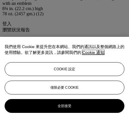
with an emblem
8¾ in. (22.2 cm.) high
78 oz. (2457 gm.) (12)
登入
瀏覽狀況報告
更多來自
<strong>佳士得家居精品－雅
我們使用 Cookie 來提升您在本網站、我們的通訊以及整個網路上的
室清韻</strong>
使用體驗。欲了解更多資訊，請參閱我們的
Cookie 通知
查看全部
COOKIE 設定
查看全部
僅限必要 COOKIE
全部接受