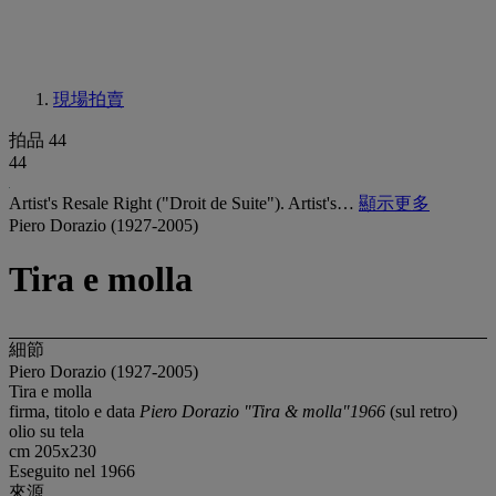
現場拍賣
拍品 44
44
Artist's Resale Right ("Droit de Suite"). Artist's…
顯示更多
Piero Dorazio (1927-2005)
Tira e molla
細節
Piero Dorazio (1927-2005)
Tira e molla
firma, titolo e data
Piero Dorazio "Tira & molla"1966
(sul retro)
olio su tela
cm 205x230
Eseguito nel 1966
來源