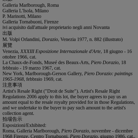
Galleria Marlborough, Roma
Galleria L'Isola, Milano
P. Marinotti, Milano
Galleria Tornabuoni, Firenze
ivi acquisito dall'attuale proprietario negli anni Novanta
出版
M. Volpi Orlandini,
Dorazio
, Venezia 1977, n. 882 (illustrato)
展覽
Venezia,
XXXIII Esposizione Internazionale d'Arte
, 18 giugno - 16
ottobre 1966, cat.
La Chaux-de-Fonds, Museé des Beaux-Arts,
Piero Dorazio
, 18
febbraio - 19 marzo 1967, cat.
New York, Marlborough-Gerson Gallery,
Piero Dorazio: paintings
1965-1968
, febbraio 1969, cat.
注意事項
Artist's Resale Right ("Droit de Suite"). Artist's Resale Right
Regulations 2006 apply to this lot, the buyer agrees to pay us an
amount equal to the resale royalty provided for in those Regulations,
and we undertake to the buyer to pay such amount to the artist's
collection agent.
拍場告示
Esposizioni/Exhibited:
Roma, Galleria Marlborough,
Piero Dorazio
, novembre - dicembre
1968 Firenze, Centro Tornabuoni,
Piero Dorazio
, giugno 1986, cat.,