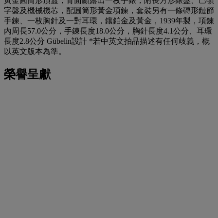
黃金圓筒形頂蓋，背面顯露出一枚手錶，附長方形錶盤、巴頓
字盤及機械機芯，配圓筒形黃金項鍊，套裝另有一條磚形鏈節
手鍊、一枚胸針及一對耳環，鑲鉑金及黃金，1939年製，項鍊
內周長57.0公分，手鍊長度18.0公分，胸針長度4.1公分、耳環
長度2.8公分 Gübelin設計 *若中英文拍品描述有任何歧義，概
以英文版本為準。
榮譽呈獻