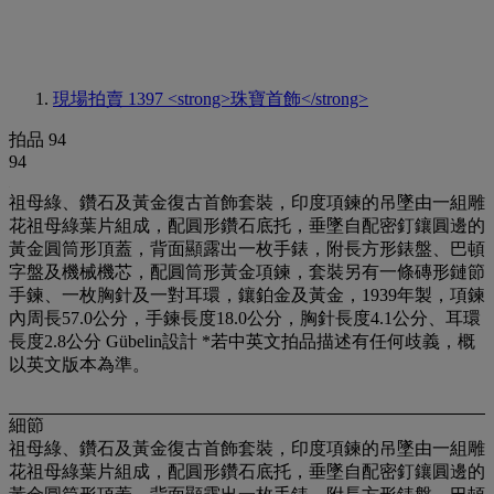
現場拍賣 1397
<strong>珠寶首飾</strong>
拍品 94
94
祖母綠、鑽石及黃金復古首飾套裝，印度項鍊的吊墜由一組雕
花祖母綠葉片組成，配圓形鑽石底托，垂墜自配密釘鑲圓邊的
黃金圓筒形頂蓋，背面顯露出一枚手錶，附長方形錶盤、巴頓
字盤及機械機芯，配圓筒形黃金項鍊，套裝另有一條磚形鏈節
手鍊、一枚胸針及一對耳環，鑲鉑金及黃金，1939年製，項鍊
內周長57.0公分，手鍊長度18.0公分，胸針長度4.1公分、耳環
長度2.8公分 Gübelin設計 *若中英文拍品描述有任何歧義，概
以英文版本為準。
細節
祖母綠、鑽石及黃金復古首飾套裝，印度項鍊的吊墜由一組雕
花祖母綠葉片組成，配圓形鑽石底托，垂墜自配密釘鑲圓邊的