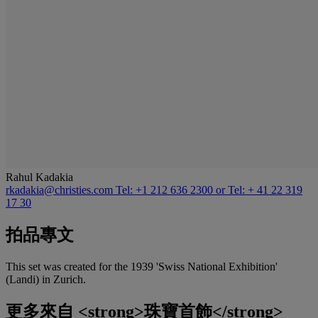
Rahul Kadakia
rkadakia@christies.com
Tel: +1 212 636 2300 or Tel: + 41 22 319
17 30
拍品專文
This set was created for the 1939 'Swiss National Exhibition'
(Landi) in Zurich.
更多來自
<strong>珠寶首飾</strong>