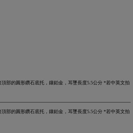
連接頂部的圓形鑽石底托，鑲鉑金，耳墜長度5.5公分 *若中英文拍
連接頂部的圓形鑽石底托，鑲鉑金，耳墜長度5.5公分 *若中英文拍