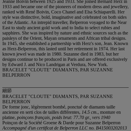
Jeanne Boivin between 1925 and 1933. She joined Bernard Herz in
1933 and became one of the pioneers of modern dress and jewellery,
ranked with René Boivin, Coco Chanel and Elsa Schiaparelli. Her
style was distinctive, bold, imaginative and celebrated on both sides
of the Atlantic. An intrepid traveller, Belperron voyaged to the Near
East to study ancient gold work and to India to select rubies and
sapphires. She was inspired by nature and ethnic sources such as the
paisleys of the Orient, Mayan ornaments and African tribal designs.
In 1945, she established a partnership with Herz's son, Jean. Known
as Herz-Belperron, this lasted until her retirement in 1974. Her last
known jewel was made in 1980. Suzanne died in 1983, but her
designs continue to be produced in Paris and are offered exclusively
by Edward J. and Nico Landrigan at Verdura, New York.
BRACELET "CLOUTE" DIAMANTS, PAR SUZANNE
BELPERRON
細節
BRACELET "CLOUTE" DIAMANTS, PAR SUZANNE
BELPERRON
De forme jonc, légèrement bombé, ponctué de diamants taille
ancienne en serti clos de tailles différentes,
14.5 cm.
, monture en
platine,
poinçons français, poids brut: 77.70 gr., vers 1940
Poinçon de la Société Groene & Darde pour Suzanne Belperron
Accompagné d'un certificat de Belperron LLC no. B415003202013