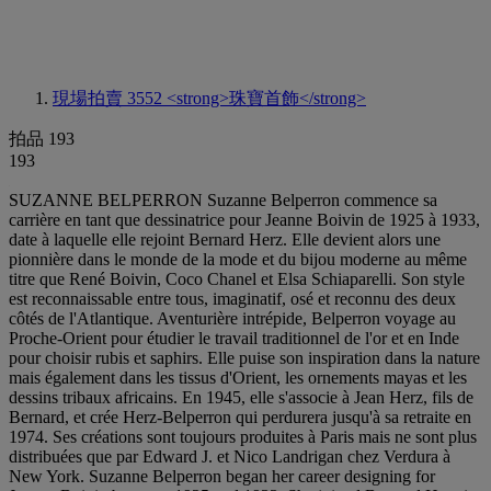
現場拍賣 3552
<strong>珠寶首飾</strong>
拍品 193
193
SUZANNE BELPERRON Suzanne Belperron commence sa
carrière en tant que dessinatrice pour Jeanne Boivin de 1925 à 1933,
date à laquelle elle rejoint Bernard Herz. Elle devient alors une
pionnière dans le monde de la mode et du bijou moderne au même
titre que René Boivin, Coco Chanel et Elsa Schiaparelli. Son style
est reconnaissable entre tous, imaginatif, osé et reconnu des deux
côtés de l'Atlantique. Aventurière intrépide, Belperron voyage au
Proche-Orient pour étudier le travail traditionnel de l'or et en Inde
pour choisir rubis et saphirs. Elle puise son inspiration dans la nature
mais également dans les tissus d'Orient, les ornements mayas et les
dessins tribaux africains. En 1945, elle s'associe à Jean Herz, fils de
Bernard, et crée Herz-Belperron qui perdurera jusqu'à sa retraite en
1974. Ses créations sont toujours produites à Paris mais ne sont plus
distribuées que par Edward J. et Nico Landrigan chez Verdura à
New York. Suzanne Belperron began her career designing for