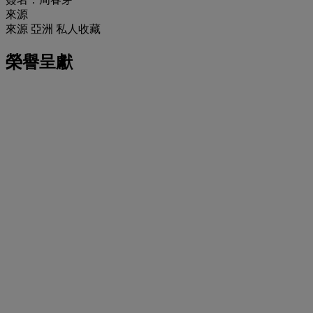
來源
來源 亞洲 私人收藏
榮譽呈獻