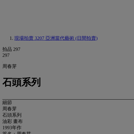
現場拍賣 3207
亞洲當代藝術 (日間拍賣)
拍品 297
297
周春芽
石頭系列
細節
周春芽
石頭系列
油彩 畫布
1993年作
簽名：周春芽