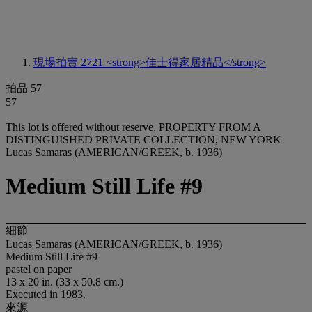
現場拍賣 2721
<strong>佳士得家居精品</strong>
拍品 57
57
This lot is offered without reserve.
PROPERTY FROM A
DISTINGUISHED PRIVATE COLLECTION, NEW YORK
Lucas Samaras (AMERICAN/GREEK, b. 1936)
Medium Still Life #9
細節
Lucas Samaras (AMERICAN/GREEK, b. 1936)
Medium Still Life #9
pastel on paper
13 x 20 in. (33 x 50.8 cm.)
Executed in 1983.
來源