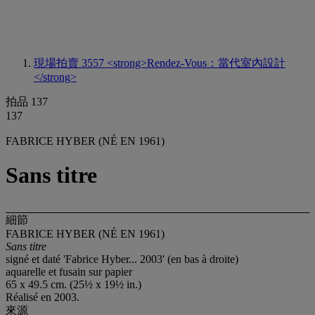
現場拍賣 3557
<strong>Rendez-Vous：當代室內設計
</strong>
拍品 137
137
FABRICE HYBER (NÉ EN 1961)
Sans titre
細節
FABRICE HYBER (NÉ EN 1961)
Sans titre
signé et daté 'Fabrice Hyber... 2003' (en bas à droite)
aquarelle et fusain sur papier
65 x 49.5 cm. (25½ x 19½ in.)
Réalisé en 2003.
來源