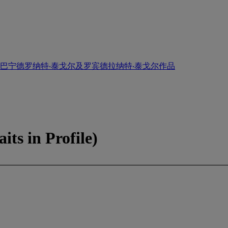
阿巴宁德罗纳特‧泰戈尔及罗宾德拉纳特‧泰戈尔作品
ts in Profile)