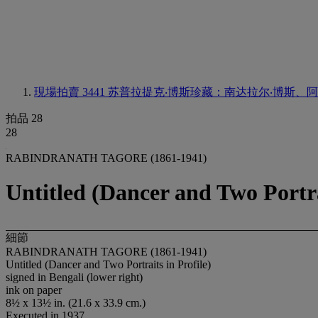
現場拍賣 3441
苏普拉提克‧博斯珍藏：南达拉尔‧博斯、
拍品 28
28
RABINDRANATH TAGORE (1861-1941)
Untitled (Dancer and Two Portrai
細節
RABINDRANATH TAGORE (1861-1941)
Untitled (Dancer and Two Portraits in Profile)
signed in Bengali (lower right)
ink on paper
8½ x 13½ in. (21.6 x 33.9 cm.)
Executed in 1937