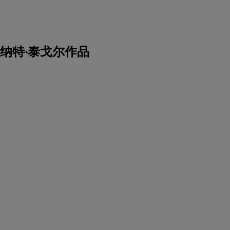
纳特‧泰戈尔作品