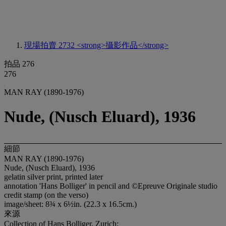
現場拍賣 2732
<strong>攝影作品</strong>
拍品 276
276
MAN RAY (1890-1976)
Nude, (Nusch Eluard), 1936
細節
MAN RAY (1890-1976)
Nude, (Nusch Eluard), 1936
gelatin silver print, printed later
annotation 'Hans Bolliger' in pencil and ©Epreuve Originale studio
credit stamp (on the verso)
image/sheet: 8¾ x 6½in. (22.3 x 16.5cm.)
來源
Collection of Hans Bolliger, Zurich;