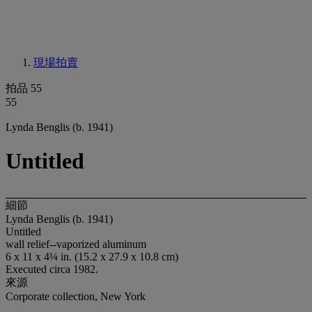
現場拍賣
拍品 55
55
Lynda Benglis (b. 1941)
Untitled
細節
Lynda Benglis (b. 1941)
Untitled
wall relief--vaporized aluminum
6 x 11 x 4¼ in. (15.2 x 27.9 x 10.8 cm)
Executed circa 1982.
來源
Corporate collection, New York