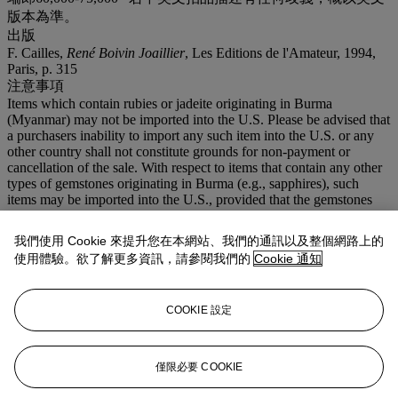
版本為準。
出版
F. Cailles,
René Boivin Joaillier
, Les Editions de l'Amateur, 1994,
Paris, p. 315
注意事項
Items which contain rubies or jadeite originating in Burma
(Myanmar) may not be imported into the U.S. Please be advised that
a purchasers inability to import any such item into the U.S. or any
other country shall not constitute grounds for non-payment or
cancellation of the sale. With respect to items that contain any other
types of gemstones originating in Burma (e.g., sapphires), such
items may be imported into the U.S., provided that the gemstones
have been mounted or incorporated into jewellery outside of Burma
and provided that the setting is not of a temporary nature (e.g., a
我們使用 Cookie 來提升您在本網站、我們的通訊以及整個網路上的
string).
使用體驗。欲了解更多資訊，請參閱我們的
Cookie 通知
更多詳情
TROIS BRACELETS 'NID D'ABEILLE' SAPHIRS, RUBIS ET
DIAMANTS, PAR RENÉ BOIVIN
COOKIE 設定
Chaque bracelet de forme bombée en or, entièrement articulé, pavé
de rubis, saphirs ou diamants dans des motifs en nid d'abeille,
vers
1950, 19.5 cm chacun, poinçons français
僅限必要 COOKIE
Par René Boivin