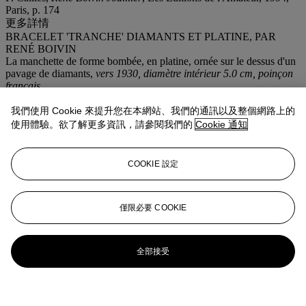
Paris, p. 174
更多詳情
BRACELET 'TRANCHE' DIAMANTS ET PLATINE, PAR
RENÉ BOIVIN
La manchette de forme bombée, en platine, ornée sur le dessus d'un
pavage de diamants,
vers 1930, diamètre intérieur 5.0 cm, poinçon
français
Poinçon de Maître de René Boivin
我們使用 Cookie 來提升您在本網站、我們的通訊以及整個網路上的
使用體驗。欲了解更多資訊，請參閱我們的
Cookie 通知
更多來自
珠寶首飾
COOKIE 設定
查看全部
查看全部
僅限必要 COOKIE
全部接受