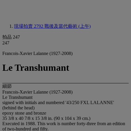
現場拍賣 2792
戰後及當代藝術 (上午)
拍品 247
247
Francois-Xavier Lalanne (1927-2008)
Le Transhumant
細節
Francois-Xavier Lalanne (1927-2008)
Le Transhumant
signed with initials and numbered '43/250 FXL LALANNE'
(behind the head)
epoxy stone and bronze
35 3/8 x 40 7/8 x 15 3/8 in. (90 x 104 x 39 cm.)
Executed in 1988. This work is number forty-three from an edition
of two-hundred and fifty.