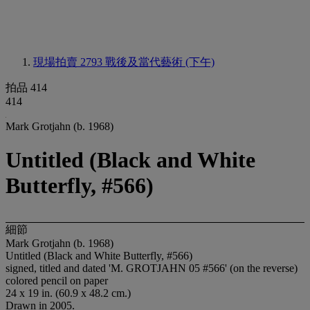
現場拍賣 2793
戰後及當代藝術 (下午)
拍品 414
414
Mark Grotjahn (b. 1968)
Untitled (Black and White
Butterfly, #566)
細節
Mark Grotjahn (b. 1968)
Untitled (Black and White Butterfly, #566)
signed, titled and dated 'M. GROTJAHN 05 #566' (on the reverse)
colored pencil on paper
24 x 19 in. (60.9 x 48.2 cm.)
Drawn in 2005.