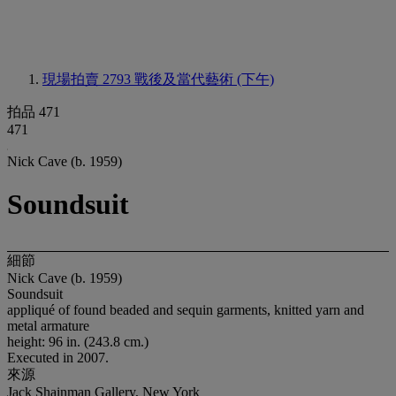
現場拍賣 2793
戰後及當代藝術 (下午)
拍品 471
471
Nick Cave (b. 1959)
Soundsuit
細節
Nick Cave (b. 1959)
Soundsuit
appliqué of found beaded and sequin garments, knitted yarn and
metal armature
height: 96 in. (243.8 cm.)
Executed in 2007.
來源
Jack Shainman Gallery, New York