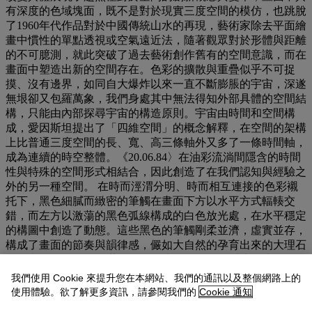
有深度的色域塊面，既不是對於現實三度空間的模仿，也跳脫
了1960年代作品對於中國傳統山水的再現，藝術家除去平面繪
畫中慣性的單點透視或空氣遠近法，隨著觀眾對於形體與距離
的不可臆測，就此突破了過去藝術創作舊有的空間意識，而在
畫面中塑造出新的空間存在。色彩的擴散與重疊似乎不可捉
摸、沒有邊界，如同自大爆炸以來一直不斷膨脹的宇宙，深遂
無垠卻又包羅萬象，我們身處其中無法得知外部具體的空間結
構，只能由內部探尋宇宙的構造原則。宇宙由時間和空間構
成，愛因斯坦提出了「四維空間」的概念解釋，在空間的架構
上比普通三度空間的長、寬、高三條軸外又多了一條時間軸，
成為連續的時空整體。《20.06.84〉在油彩流淌間隱含的時間
性與特殊的空間形式相結合，因此創造了在我們認知與經驗之
外的另一種空間。 在時而涇渭分明、時而相互連接的色彩襯
托下，黑色細膩而緻密的筆觸在畫面下方以水平方式輻輳交
錯，而左方以激蕩的黑色弧線構成的白色放光處，在水平穩定
的構圖中創造了動態。這些黑色的筆觸剛柔並濟，虛實並存，
構成了畫面的節奏與韻律感，儼如大自然的孕育出來的大理石
紋理和肌理(圖2)，隱藏了自然界中沉默卻又具威力的力量。
藝術家雖然從西方形式主義出發，但卻從中國古代山水畫尋出
我們使用 Cookie 來提升您在本網站、我們的通訊以及整個網路上的
答案。趙氏回溯唐宋山水畫對於自然的直觀，以視點的自由變
使用體驗。欲了解更多資訊，請參閱我們的
Cookie 通知
化表達置身於天地間的空間概念(圖3)，自身的感覺經驗轉化