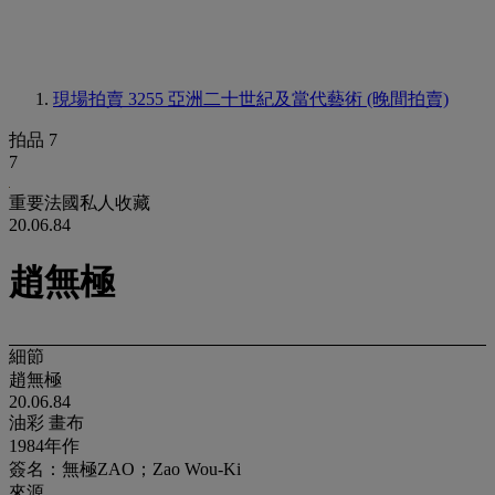
現場拍賣 3255
亞洲二十世紀及當代藝術 (晚間拍賣)
拍品 7
7
重要法國私人收藏
20.06.84
趙無極
細節
趙無極
20.06.84
油彩 畫布
1984年作
簽名：無極ZAO；Zao Wou-Ki
來源