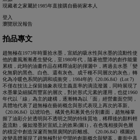
現藏者之家屬於1985年直接購自藝術家本人
登入
瀏覽狀況報告
拍品專文
趙無極在1973年時重拾水墨，宣紙的吸水性與水墨的流動性使
他的畫風漸漸產生變化，至1980年代，隨著他豐沛的創作能量
累積，此時的油畫作品在稀釋油彩的揮灑中，將過去水墨「變
化無窮的黑色、白色、還有灰色、成千種不同層次的灰色」轉
化為冷暖色系間的調和或衝突，1984年的《20.06.84》(Lot 7)
不僅在技法上保留抽象表現主義直率的滴流潑灑，同時展現了
水墨暈染細膩而豐富的層次，對於形式元素的運用，也從1960
年代以「線」為主的建構，逐漸轉為以「面」經營畫面空間，
具體地代表了趙無極在藝術概念與形式表現上再次的革新。
《20.06.84》以琥珀色、橘黃色和蔥黃色分割畫面，趙無極掌
握了油彩介於透明與不透明之間的特殊質地，稀釋後的顏料輕
盈流動，儼如潑墨於宣紙上的效果(圖1)，在色塊相接與色層
的積淀中創造深邃而無限廣闊的距離感。《20.06.84》構圖的
改變具體展現了趙無極對於空間的創新概念與變革，畫面中具