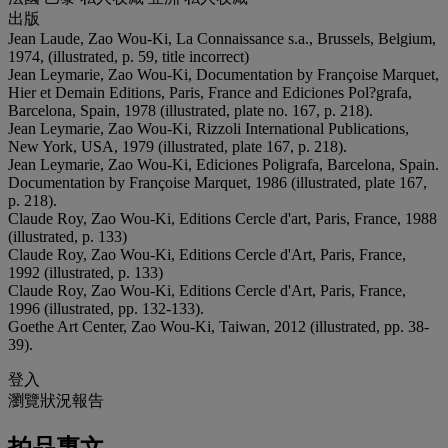
出版
Jean Laude, Zao Wou-Ki, La Connaissance s.a., Brussels, Belgium,
1974, (illustrated, p. 59, title incorrect)
Jean Leymarie, Zao Wou-Ki, Documentation by Françoise Marquet,
Hier et Demain Editions, Paris, France and Ediciones Pol?grafa,
Barcelona, Spain, 1978 (illustrated, plate no. 167, p. 218).
Jean Leymarie, Zao Wou-Ki, Rizzoli International Publications,
New York, USA, 1979 (illustrated, plate 167, p. 218).
Jean Leymarie, Zao Wou-Ki, Ediciones Poligrafa, Barcelona, Spain.
Documentation by Françoise Marquet, 1986 (illustrated, plate 167,
p. 218).
Claude Roy, Zao Wou-Ki, Editions Cercle d'art, Paris, France, 1988
(illustrated, p. 133)
Claude Roy, Zao Wou-Ki, Editions Cercle d'Art, Paris, France,
1992 (illustrated, p. 133)
Claude Roy, Zao Wou-Ki, Editions Cercle d'Art, Paris, France,
1996 (illustrated, pp. 132-133).
Goethe Art Center, Zao Wou-Ki, Taiwan, 2012 (illustrated, pp. 38-
39).
登入
瀏覽狀況報告
拍品專文