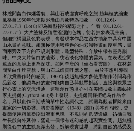
林麓間留白作煙雲貌，與山石成虛實呼應之態 趙無極的繪畫
風格自1950年代末期起漸由具象轉為抽象，《01.12.61-
27.01.71》(Lot 8) 即為轉型後的精彩之作。乍看《01.12.61-
27.01.71》大片塗抹及隨意潑灑的色塊，彷若抽象表現主義，
但細究構圖及色彩表現，會發現本作品在西方抽象中具有中國
山水畫的意味。趙無極使用稀釋過的油彩減輕畫面厚重感，畫
面兩旁及下方的不規則形體，造型特殊，奔放中帶有靈秀韻
味。中央大片留白的油彩，彷若淡化物體的雲氣，在表現空間
遠近的意境上更為深沈。如同李唐的《坐石看雲圖》，在林麓
間留白作煙雲貌，與山石成虛實呼應之態。 由於不想引導觀
者欣賞畫作時的感受，1960年後趙無極大多使用創作時間為作
品題名，他認為好的畫作能夠自己與觀眾對話，直接與觀眾進
行心靈上的交流溝通。這種創作態度亦可在美國抽象主義藝術
家史提爾(Clyfford Still)身上發現，史提爾同樣拒絕為作品命
名，只以創作日期或簡單中性名詞代之，試圖為觀者摒除來自
畫家的一切影響。將史提爾的《1948》(圖1) 與本件相較，史
提爾使用粗筆塗刷出濃重色塊，不規則的爪型邊緣，彷彿自我
生長般向外延伸，營造一個帶有迷幻感的超現實空間。趙無極
則從心中的主觀意識出發，拆解現實世界，將對自然的感受及
體驗投射在畫布上，中央大片留白靈動輕盈，左右及下方的深