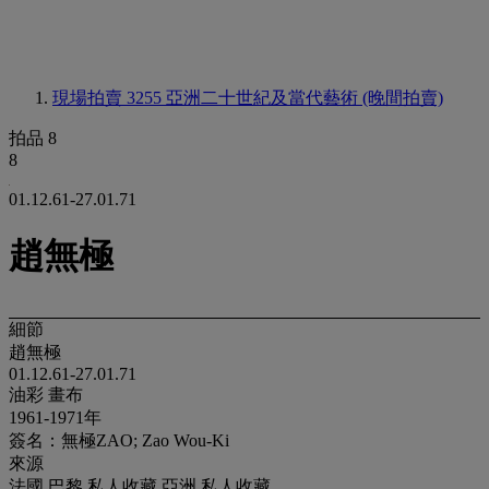
現場拍賣 3255
亞洲二十世紀及當代藝術 (晚間拍賣)
拍品 8
8
01.12.61-27.01.71
趙無極
細節
趙無極
01.12.61-27.01.71
油彩 畫布
1961-1971年
簽名：無極ZAO; Zao Wou-Ki
來源
法國 巴黎 私人收藏 亞洲 私人收藏