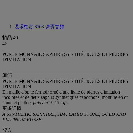
現場拍賣 3563
珠寶首飾
拍品 46
46
PORTE-MONNAIE SAPHIRS SYNTHÉTIQUES ET PIERRES
D'IMITATION
細節
PORTE-MONNAIE SAPHIRS SYNTHÉTIQUES ET PIERRES
D'IMITATION
En maille d'or, le fermoir orné d'une ligne de pierres d'imitation
incolores et de deux saphirs synthétiques cabochons, monture en or
jaune et platine,
poids brut: 134 gr.
更多詳情
A SYNTHETIC SAPPHIRE, SIMULATED STONE, GOLD AND
PLATINUM PURSE
登入