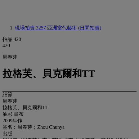
現場拍賣 3257
亞洲當代藝術 (日間拍賣)
拍品 420
420
周春芽
拉格芙、貝克爾和TT
細節
周春芽
拉格芙、貝克爾和TT
油彩 畫布
2009年作
簽名︰周春芽；Zhou Chunya
出版