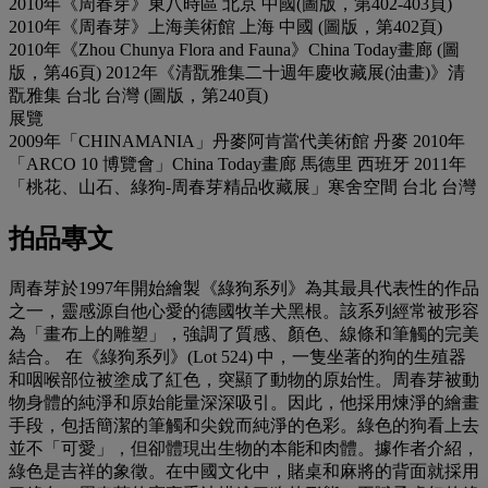
2010年《周春芽》東八時區 北京 中國(圖版，第402-403頁)
2010年《周春芽》上海美術館 上海 中國 (圖版，第402頁)
2010年《Zhou Chunya Flora and Fauna》China Today畫廊 (圖
版，第46頁) 2012年《清翫雅集二十週年慶收藏展(油畫)》清
翫雅集 台北 台灣 (圖版，第240頁)
展覽
2009年「CHINAMANIA」丹麥阿肯當代美術館 丹麥 2010年
「ARCO 10 博覽會」China Today畫廊 馬德里 西班牙 2011年
「桃花、山石、綠狗-周春芽精品收藏展」寒舍空間 台北 台灣
拍品專文
周春芽於1997年開始繪製《綠狗系列》為其最具代表性的作品
之一，靈感源自他心愛的德國牧羊犬黑根。該系列經常被形容
為「畫布上的雕塑」，強調了質感、顏色、線條和筆觸的完美
結合。 在《綠狗系列》(Lot 524) 中，一隻坐著的狗的生殖器
和咽喉部位被塗成了紅色，突顯了動物的原始性。周春芽被動
物身體的純淨和原始能量深深吸引。因此，他採用煉淨的繪畫
手段，包括簡潔的筆觸和尖銳而純淨的色彩。綠色的狗看上去
並不「可愛」，但卻體現出生物的本能和肉體。據作者介紹，
綠色是吉祥的象徵。在中國文化中，賭桌和麻將的背面就採用