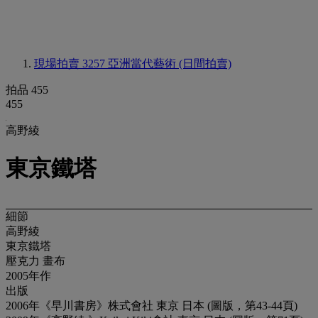
現場拍賣 3257
亞洲當代藝術 (日間拍賣)
拍品 455
455
高野綾
東京鐵塔
細節
高野綾
東京鐵塔
壓克力 畫布
2005年作
出版
2006年《早川書房》株式會社 東京 日本 (圖版，第43-44頁)