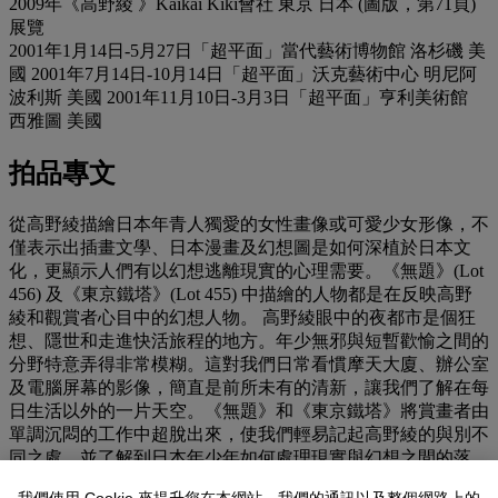
2009年《高野綾 》Kaikai Kiki會社 東京 日本 (圖版，第71頁)
展覽
2001年1月14日-5月27日「超平面」當代藝術博物館 洛杉磯 美
國 2001年7月14日-10月14日「超平面」沃克藝術中心 明尼阿
波利斯 美國 2001年11月10日-3月3日「超平面」亨利美術館
西雅圖 美國
拍品專文
從高野綾描繪日本年青人獨愛的女性畫像或可愛少女形像，不
僅表示出插畫文學、日本漫畫及幻想圖是如何深植於日本文
化，更顯示人們有以幻想逃離現實的心理需要。《無題》(Lot
456) 及《東京鐵塔》(Lot 455) 中描繪的人物都是在反映高野
綾和觀賞者心目中的幻想人物。 高野綾眼中的夜都市是個狂
想、隱世和走進快活旅程的地方。年少無邪與短暫歡愉之間的
分野特意弄得非常模糊。這對我們日常看慣摩天大廈、辦公室
及電腦屏幕的影像，簡直是前所未有的清新，讓我們了解在每
日生活以外的一片天空。《無題》和《東京鐵塔》將賞畫者由
單調沉悶的工作中超脫出來，使我們輕易記起高野綾的與別不
同之處，並了解到日本年少年如何處理現實與幻想之間的落
差。 《無題》要表達的是在漆黑的星夜中，虛構城市與顏色