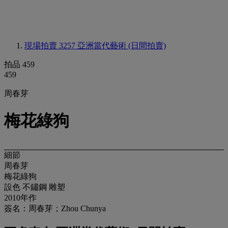
現場拍賣 3257
亞洲當代藝術 (日間拍賣)
拍品 459
459
周春芽
梅花綠狗
細節
周春芽
梅花綠狗
設色 不鏽鋼 雕塑
2010年作
簽名：周春芽；Zhou Chunya