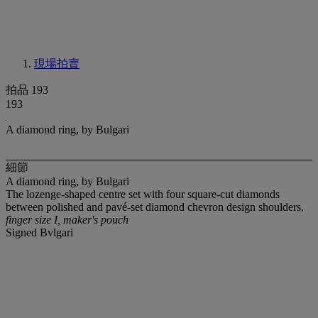
現場拍賣
拍品 193
193
A diamond ring, by Bulgari
細節
A diamond ring, by Bulgari
The lozenge-shaped centre set with four square-cut diamonds
between polished and pavé-set diamond chevron design shoulders,
finger size I, maker's pouch
Signed Bvlgari