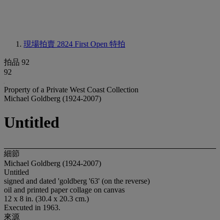
現場拍賣 2824
First Open 特拍
拍品 92
92
Property of a Private West Coast Collection
Michael Goldberg (1924-2007)
Untitled
細節
Michael Goldberg (1924-2007)
Untitled
signed and dated 'goldberg '63' (on the reverse)
oil and printed paper collage on canvas
12 x 8 in. (30.4 x 20.3 cm.)
Executed in 1963.
來源