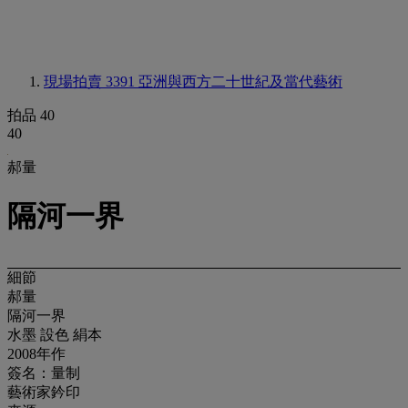
現場拍賣 3391
亞洲與西方二十世紀及當代藝術
拍品 40
40
郝量
隔河一界
細節
郝量
隔河一界
水墨 設色 絹本
2008年作
簽名：量制
藝術家鈐印