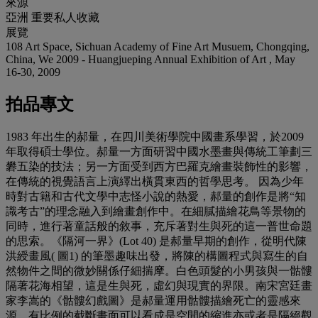
來源
亞洲 重要私人收藏
展覽
108 Art Space, Sichuan Academy of Fine Art Musuem, Chongqing,
China, We 2009 - Huangjueping Annual Exhibition of Art , May
16-30, 2009
拍品專文
1983 年出生的郝量，在四川美術學院中國畫系學習，於2009
年取得碩士學位。郝量一方面研習中國水墨畫與傳統工筆劃三
礬五染的技法；另一方面受到西方巴羅克繪畫裝飾性的影響，
在傳統的視覺語言上演繹出橫貫東西的哲學思考。 因為少年
時對古籍和古代文學中志怪小說的熱愛，郝量的創作是將“知
識考古”的理念融入到繪畫創作中。在細膩描繪花鳥等景物的
同時，進行著童話般的敘事，充斥著對生與死的這一普世命題
的思索。《隔河一界》(Lot 40) 是郝量早期的創作，從明代陳
洪綬畫風( 圖1) 的筆墨趣味出發，將陳的構圖程式與寫生的自
然物件之間的微妙關係仔細揣摩。白色頭髮的小男孩與一骷髏
隔著花海相望，這是生與死，虛幻與現實的界限。南宋宮廷畫
家李嵩的《骷髏幻戲圖》是郝量運用骷髏描繪死亡的靈感來
源。有比例的截斷畫面可以看成是空間的縮進亦或者是隔絕觀