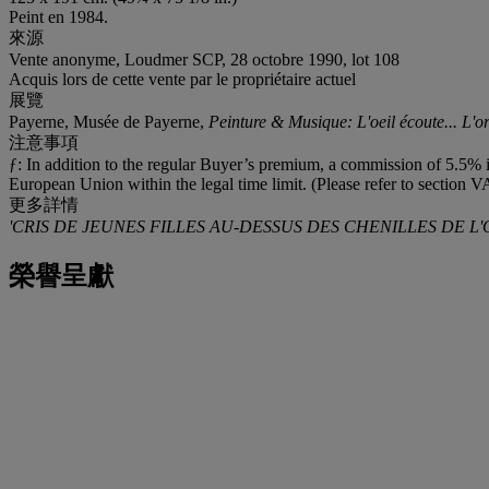
Peint en 1984.
來源
Vente anonyme, Loudmer SCP, 28 octobre 1990, lot 108
Acquis lors de cette vente par le propriétaire actuel
展覽
Payerne, Musée de Payerne,
Peinture & Musique: L'oeil écoute... L'orei
注意事項
ƒ: In addition to the regular Buyer’s premium, a commission of 5.5% in
European Union within the legal time limit. (Please refer to section V
更多詳情
'CRIS DE JEUNES FILLES AU-DESSUS DES CHENILLES DE L
榮譽呈獻