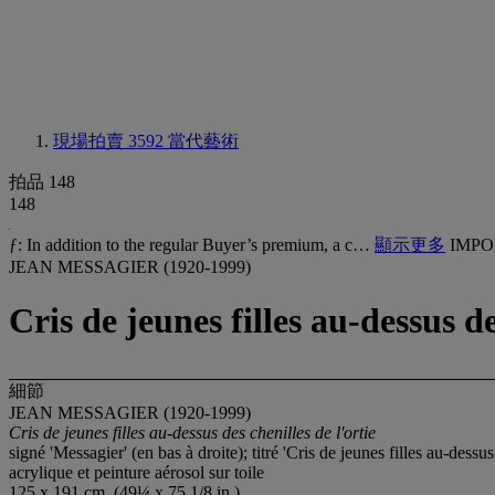
現場拍賣 3592
當代藝術
拍品 148
148
ƒ: In addition to the regular Buyer’s premium, a c…
顯示更多
IMPO
JEAN MESSAGIER (1920-1999)
Cris de jeunes filles au-dessus de
細節
JEAN MESSAGIER (1920-1999)
Cris de jeunes filles au-dessus des chenilles de l'ortie
signé 'Messagier' (en bas à droite); titré 'Cris de jeunes filles au-dessus
acrylique et peinture aérosol sur toile
125 x 191 cm. (49¼ x 75 1/8 in.)