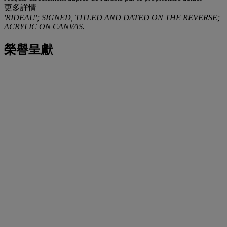
更多詳情
'RIDEAU'; SIGNED, TITLED AND DATED ON THE REVERSE;
ACRYLIC ON CANVAS.
榮譽呈獻