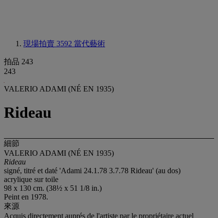
現場拍賣 3592
當代藝術
拍品 243
243
VALERIO ADAMI (NÉ EN 1935)
Rideau
細節
VALERIO ADAMI (NÉ EN 1935)
Rideau
signé, titré et daté 'Adami 24.1.78 3.7.78 Rideau' (au dos)
acrylique sur toile
98 x 130 cm. (38½ x 51 1/8 in.)
Peint en 1978.
來源
Acquis directement auprés de l'artiste par le propriétaire actuel