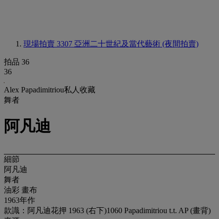
現場拍賣 3307
亞洲二十世紀及當代藝術 (夜間拍賣)
拍品 36
36
Alex Papadimitriou私人收藏
舞者
阿凡迪
細節
阿凡迪
舞者
油彩 畫布
1963年作
款識：阿凡迪花押 1963 (右下)1060 Papadimitriou t.t. AP (畫背)