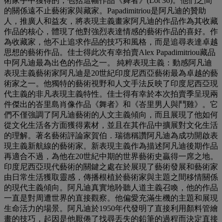
術家手中獲得的，包括這幅作品《舞者》(Lot 36)。他們之間
的關係遠不止藝術家與藏家。Papadimitriou是阿凡迪的贊助
人，推廣人和益友，將表現主義畫家阿凡迪的作品作為其收藏
作品的核心，體現了他對強烈表達情感的藝術作品的喜好。作
為收藏家，他不止追求作品的技巧和風格，而是追尋表達卓越
思想的藝術作品。佳士得此次有幸拍賣Alex Papadimitriou藏品
中阿凡迪最為出色的作品之一。 純粹表現主義：動感阿凡迪
表現主義藝術家阿凡迪是20世紀印度尼西亞藝術最為卓越的藝
術家之一。他獨特的藝術視野和人文手法反映了印度尼西亞現
代主義的非凡表現主義特性。佳士得有幸於本次拍賣季呈現兩
件傑出的峇里島肖像作品《舞者》和《峇里男人與鬥雞》。它
們不僅強調了阿凡迪藝術的人文主義傾向，而且展現了他如何
從文化生活各方面獲得素材，並且在其作品中擴展對文化生活
的理解。著名藝術評論家賀伯．瑞德稱讚阿凡迪為成功開啟表
現主義新航線的藝術家。新表現主義作為描述阿凡迪後期作品
再適合不過，為他在20世紀中期的世界藝術史贏得一席之地。
印度尼西亞現代藝術的關鍵之處在於展現了藝術發展和藝術家
由日常生活獲取靈感，傳播根植於藝術家與主題之間移情關係
的現代主義傾向。阿凡迪真實地聆聽人道主義召喚，他的作品
一直是對周遭世界的直接觀察。他偏愛充滿生機的主題和展現
生命活力的場景。阿凡迪於1950年代發明了直接利用顏料管繪
畫的技巧，起因是他厭倦了找尋丟失的鉛筆的過程而決定直接