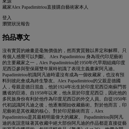
來源
藏家Alex Papadimitriou直接購自藝術家本人
登入
瀏覽狀況報告
拍品專文
沒有實質的繪畫是毫無價值的，然而實質難以界定和解釋。只
有個人感覺可以判斷。 Alex Papadimitriou 身為現代印尼藝術
的主要藏家之一，Alex Papadimitriou於1950年代早期組織印度
尼西亞參與聖保羅雙年展時初識了表現主義畫家阿凡迪。
Papadimitriou初識阿凡迪時還沒有成為一個收藏家，也沒有預
料到彼此會成為終生摯友。Alex Papadimitriou的父親是德國
人，母親是德日混血，他於1924年出生於印度尼西亞南蘇門答
臘省的巨港。自1958年以來，他永居於印度尼西亞，因此他的
多民族身份有利於他作為印度尼西亞的外交人員。自從1950年
代初認識阿凡迪之後，他逐漸開始收藏藝術。對於他而言，印
尼藝術是其收藏的核心。對於印尼藝術而言，Alex
Papadimitriou是其最精明最偉大的藏家。 Papadimitriou與阿凡
迪的友誼意味著其收藏中絕大部份阿凡迪的作品都是直接從藝