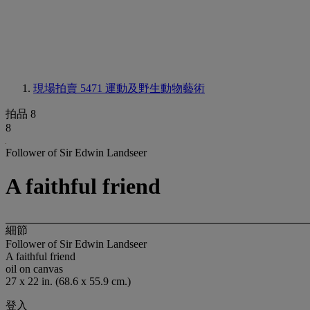
現場拍賣 5471
運動及野生動物藝術
拍品 8
8
Follower of Sir Edwin Landseer
A faithful friend
細節
Follower of Sir Edwin Landseer
A faithful friend
oil on canvas
27 x 22 in. (68.6 x 55.9 cm.)
登入