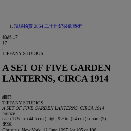
現場拍賣 2854
二十世紀裝飾藝術
拍品 17
17
TIFFANY STUDIOS
A SET OF FIVE GARDEN
LANTERNS, CIRCA 1914
細節
TIFFANY STUDIOS
A SET OF FIVE GARDEN LANTERNS, CIRCA 1914
bronze
each 17½ in. (44.5 cm.) high, 9½ in. (24 cm.) square (5)
來源
Christie's, New York, 12 June 1997, lot 105 or 106.