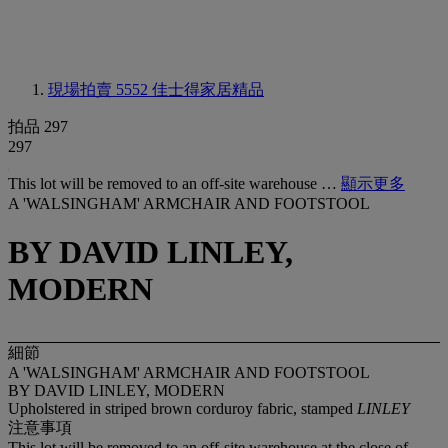
現場拍賣 5552
佳士得家居精品
拍品 297
297
This lot will be removed to an off-site warehouse …
顯示更多
A 'WALSINGHAM' ARMCHAIR AND FOOTSTOOL
BY DAVID LINLEY,
MODERN
細節
A 'WALSINGHAM' ARMCHAIR AND FOOTSTOOL
BY DAVID LINLEY, MODERN
Upholstered in striped brown corduroy fabric, stamped
LINLEY
注意事項
This lot will be removed to an off-site warehouse at the close of