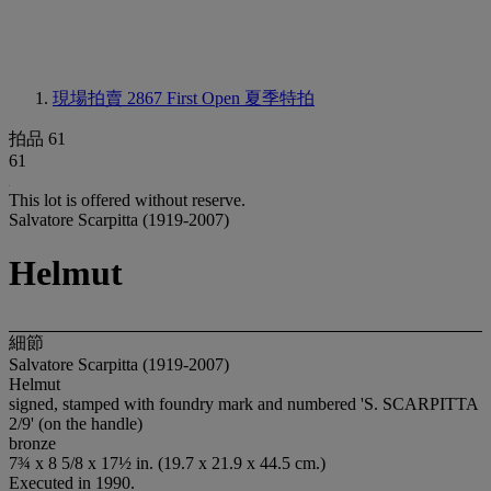
現場拍賣 2867
First Open 夏季特拍
拍品 61
61
This lot is offered without reserve.
Salvatore Scarpitta (1919-2007)
Helmut
細節
Salvatore Scarpitta (1919-2007)
Helmut
signed, stamped with foundry mark and numbered 'S. SCARPITTA
2/9' (on the handle)
bronze
7¾ x 8 5/8 x 17½ in. (19.7 x 21.9 x 44.5 cm.)
Executed in 1990.