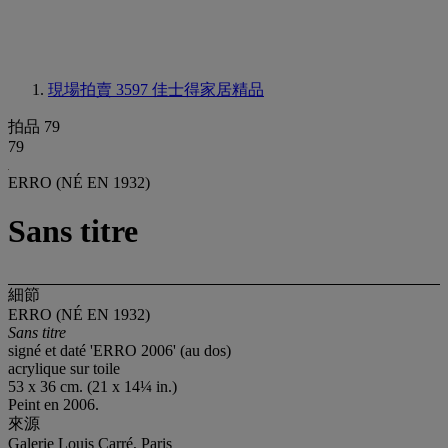
現場拍賣 3597
佳士得家居精品
拍品 79
79
ERRO (NÉ EN 1932)
Sans titre
細節
ERRO (NÉ EN 1932)
Sans titre
signé et daté 'ERRO 2006' (au dos)
acrylique sur toile
53 x 36 cm. (21 x 14¼ in.)
Peint en 2006.
來源
Galerie Louis Carré, Paris