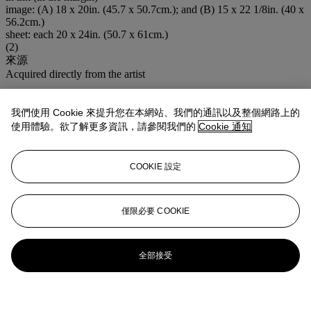
image: (A) 18 x 20in. (45.7 x 50.7cm.); and (B) 15 x 22 1/8in. (40 x
56.2cm.)
sheet: each 20 x 24in. (50.7 x 61cm.)
(2)
來源
Acquired directly from the artist
登入
瀏覽狀況報告
我們使用 Cookie 來提升您在本網站、我們的通訊以及整個網路上的
使用體驗。欲了解更多資訊，請參閱我們的
Cookie 通知
拍品專文
COOKIE 設定
The 45 prints from this sitting are offered in the previous lot, 323
更多來自
Triple XXX：唐‧桑德士珍藏攝
僅限必要 COOKIE
影作品
全部接受
查看全部
查看全部