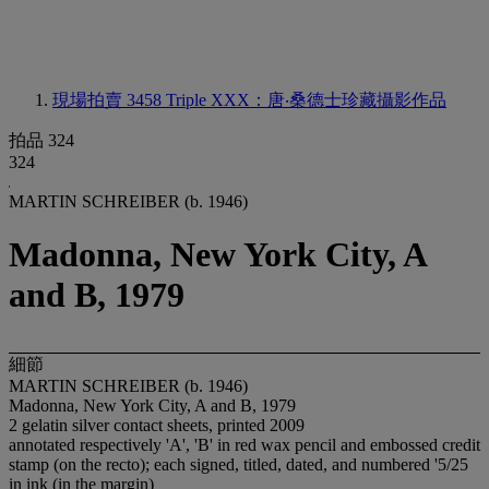
現場拍賣 3458
Triple XXX：唐‧桑德士珍藏攝影作品
拍品 324
324
MARTIN SCHREIBER (b. 1946)
Madonna, New York City, A
and B, 1979
細節
MARTIN SCHREIBER (b. 1946)
Madonna, New York City, A and B, 1979
2 gelatin silver contact sheets, printed 2009
annotated respectively 'A', 'B' in red wax pencil and embossed credit
stamp (on the recto); each signed, titled, dated, and numbered '5/25
in ink (in the margin)