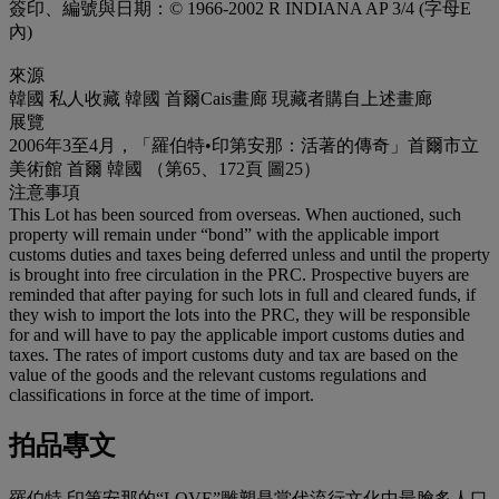
簽印、編號與日期：© 1966-2002 R INDIANA AP 3/4 (字母E
內)
來源
韓國 私人收藏 韓國 首爾Cais畫廊 現藏者購自上述畫廊
展覽
2006年3至4月，「羅伯特•印第安那：活著的傳奇」首爾市立
美術館 首爾 韓國 （第65、172頁 圖25）
注意事項
This Lot has been sourced from overseas. When auctioned, such
property will remain under “bond” with the applicable import
customs duties and taxes being deferred unless and until the property
is brought into free circulation in the PRC. Prospective buyers are
reminded that after paying for such lots in full and cleared funds, if
they wish to import the lots into the PRC, they will be responsible
for and will have to pay the applicable import customs duties and
taxes. The rates of import customs duty and tax are based on the
value of the goods and the relevant customs regulations and
classifications in force at the time of import.
拍品專文
羅伯特‧印第安那的“LOVE”雕塑是當代流行文化中最膾炙人口