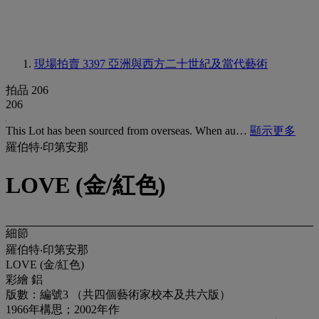
現場拍賣 3397
亞洲與西方二十世紀及當代藝術
拍品 206
206
This Lot has been sourced from overseas. When au…
顯示更多
羅伯特‧印第安那
LOVE (金/紅色)
細節
羅伯特‧印第安那
LOVE (金/紅色)
彩繪 鋁
版數：編號3 （共四個藝術家校本及共六版）
1966年構思；2002年作