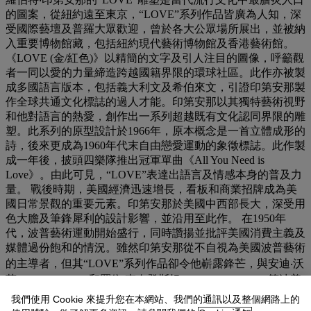
的圖案，從紐約遠至東京，“LOVE”系列作品皆廣為人知，深
受國際藝壇及普羅大眾歡迎，曾於各大公眾場所展出，並被納
入重要博物館藏，包括紐約現代藝術博物館及香港藝術館。
《LOVE (金/紅色)》以精簡的文字及引人注目的圖像，呼籲觀
者一同以愛的力量締造跨越國籍界限的環球社區。此作亦被製
成多國語言版本，包括義大利文及希伯來文，引證印第安那製
作全球共通文化標誌的過人才能。印第安那以其獨特藝術視野
和他對語言的熱愛，創作出一系列超越既有文化認同界限的雕
塑。此系列的原型設計於1966年，原本概念是一首立體成形的
詩，後來更成為1960年代末自由戀愛運動的象徵標誌。此作製
成一年後，披頭四樂隊推出冠軍單曲《All You Need is
Love》。由此可見，“LOVE”表達出語言及情感本身的普及力
量。 戰後時期，美國經濟迅速增長，看板和商業招牌成為美
國日常景觀的重要元素。印第安那於美國中西部長大，深受用
色大膽及筆鋒犀利的設計影響，並沿用至此作。 在1950年
代，波普藝術運動開始盛行，同時讚揚並批評美國消費主義及
媒體過份飽和的情況。雖然印第安那從不自視為美國波普藝術
的主導者，但其“LOVE”系列作品卻令他嶄露鋒芒，與安迪‧沃
荷 (Andy Warhol) 和羅依‧李奇登斯坦 (Roy Lichtenstein) 等波普
藝術先驅齊名。 與賈斯培‧鐘斯 (Jasper John) 的經典作品《三
我們使用 Cookie 來提升您在本網站、我們的通訊以及整個網路上的
面旗幟》一般，《LOVE (金/紅色)》探討二十世紀的波普文化