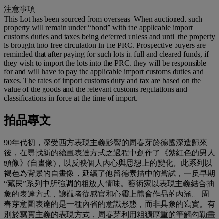
注意事項
This Lot has been sourced from overseas. When auctioned, such
property will remain under “bond” with the applicable import
customs duties and taxes being deferred unless and until the property
is brought into free circulation in the PRC. Prospective buyers are
reminded that after paying for such lots in full and cleared funds, if
they wish to import the lots into the PRC, they will be responsible
for and will have to pay the applicable import customs duties and
taxes. The rates of import customs duty and tax are based on the
value of the goods and the relevant customs regulations and
classifications in force at the time of import.
拍品專文
90年代初，深受西方表現主義影響的周春芽於德國深造歸來
後，在尋找新的繪畫表達方式之過程中創作了《紫紅色的男人
頭像》(自畫像)，以反映個人內心與思想上的變化。此系列以
褐色為背景的自畫像，延續了他留德素描中的嘗試，一反早期
“藏民”系列中所強調的粗放人情味。藝術家以表現主義結合抽
象的表達方式，讓觀者從感官和心靈上體會作品的內涵。 周
春芽意圖表達的是一種內省的意識形態，而非具象的寫實。有
別於寫實主義的表現方式，周春芽利用粗獷厚重的筆觸勾勒畫