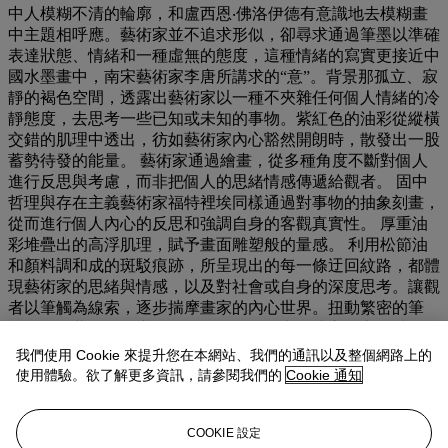
中人模糊不清的輪廓，和盧西恩‧佛洛伊德有意識地去模糊畫
中主題相呼應。藝術家並不追求形似，卻尋求通過筆墨以準確
表達狀態、情緒和一種虛無的態度，這種情緒的寫實更接近中
國水墨畫中，南宋藝術家李唐所講求的“意”。背景那孤立、寂
靜的褐色空間，透露出藝術家以一種不夾雜任何個人情緒的冷
靜態度，去思考一些已知或未知的事物。紫紅色的油彩從縱橫
交錯的肌理中透出，彷如藝術家內心豁然開朗時，散發出一股
蓄勢待發的能量。 藝術家通過繪畫，從多種角度不斷對個人
進行反思與考慮，而非把個人的思緒情感傳遞給觀者。 固中
哲理與存在主義藝術家福特裡埃同樣通過對事物的抽象刻畫，
從而進行個人內心的反思和強調自身的客觀真實性。 厚重油
彩堆疊出的高浮肌理，賦予畫面雕塑般的量感。 利用松節油
和顏料調和成的斑駁痕跡，所呈現出的每一條迂回紋路，都體
現藝術家的思緒與情感，以及對社會或自身的深度思考。讓觀
者以筆觸為線索，逐步揣摩畫家的內心世界。扭動繁密的筆
觸，伴隨著起伏跌宕的形體節奏，呈現出如此富有立體感的肌
理，猶如人在冥想過程中，因思考過度而暴發的青筋，或因千
我們使用 Cookie 來提升您在本網站、我們的通訊以及整個網路上的
頭萬緒而無從宣洩的渾沌。 此自畫像系列中所呈現的不同姿
使用體驗。欲了解更多資訊，請參閱我們的
Cookie 通知
勢，從仰首、俯首，到最後之正視，記錄了周春芽在思考中西
方藝術差異之過程中，從敬仰、到思考，最終茅塞頓開的珍貴
心路歷程。 亦啟發藝術家日後創作《石頭》、《綠狗》等標
COOKIE 設定