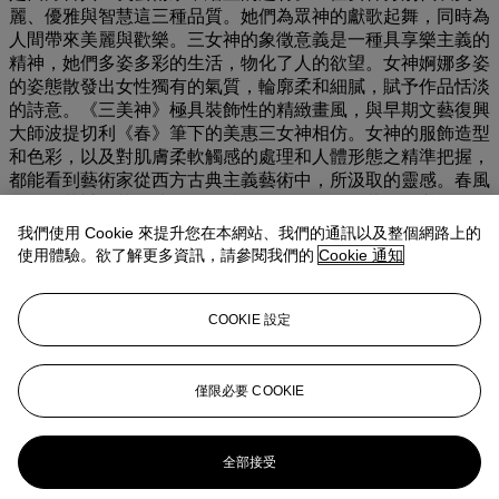
麗、優雅與智慧這三種品質。她們為眾神的獻歌起舞，同時為
人間帶來美麗與歡樂。三女神的象徵意義是一種具享樂主義的
精神，她們多姿多彩的生活，物化了人的欲望。女神婀娜多姿
的姿態散發出女性獨有的氣質，輪廓柔和細膩，賦予作品恬淡
的詩意。《三美神》極具裝飾性的精緻畫風，與早期文藝復興
大師波提切利《春》筆下的美惠三女神相仿。女神的服飾造型
和色彩，以及對肌膚柔軟觸感的處理和人體形態之精準把握，
都能看到藝術家從西方古典主義藝術中，所汲取的靈感。春風
吹拂，花瓣散落一地，三女神長髮飄逸，精緻華麗的衣裙使人
物體態顯得輕盈。笛聲悠揚、輕快優美，充滿韻律動感的藍色
我們使用 Cookie 來提升您在本網站、我們的通訊以及整個網路上的
緞帶，把三女神環繞在一起，在劉溢精心虛構的仙境中翩翩起
使用體驗。欲了解更多資訊，請參閱我們的
Cookie 通知
舞。 劉溢將畫中人物前置於構圖的前端， 不僅呈現出具有真
實感的超現實世界，且強調對觀者的影響。從海中迎面走來的
三女神，形象高大、神情聖潔。她們迎著穿過雲層的光線，從
COOKIE 設定
女性柔美的軀體中傳達出了堅定的力量，令觀者在欣賞畫作的
過程中，與藝術品融合為一。
僅限必要 COOKIE
更多來自
亞洲與西方二十世紀及當代藝
術
全部接受