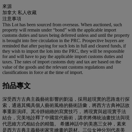
來源
加拿大 私人收藏
注意事項
This Lot has been sourced from overseas. When auctioned, such
property will remain under “bond” with the applicable import
customs duties and taxes being deferred unless and until the property
is brought into free circulation in the PRC. Prospective buyers are
reminded that after paying for such lots in full and cleared funds, if
they wish to import the lots into the PRC, they will be responsible
for and will have to pay the applicable import customs duties and
taxes. The rates of import customs duty and tax are based on the
value of the goods and the relevant customs regulations and
classifications in force at the time of import.
拍品專文
深受西方古典主義藝術影響的劉溢，採用超現實的思路進行探
索，通過其獨具個人藝術風格的藝術語彙，將西方古典神話故
事重新演繹。其冷靜細緻的寫實技巧， 將現實與超現實手法
結合，完美地詮釋了中國當代藝術，講求將傳統油畫技法與現
代思維方式相結合的精髓。 希臘神話中的美惠三女神，素來
是西方古典主義藝術家常繪畫的題材。三位女神分別代表美