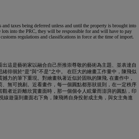
nd taxes being deferred unless and until the property is brought into
e lots into the PRC, they will be responsible for and will have to pay
ustoms regulations and classifications in force at the time of import.
看出這是藝術家以融合自己所推崇尊敬的藝術為主題、並表達自
徘徊於“是”與“不是”之中。 在巨大的繪畫工作量中，陳飛似
撼力的筆下重現。對繪畫執著近似於固執的陳飛, 在畫作中，
苟、無可挑剔。近看畫作，每一個圓點都形狀規則，在一定秩序
當觀者近距離欣賞畫面時，那一個個令人眩暈而澎湃的圓點，印
視線遊蕩到畫面右下角，陳飛將自身投射成主角，與女主角進