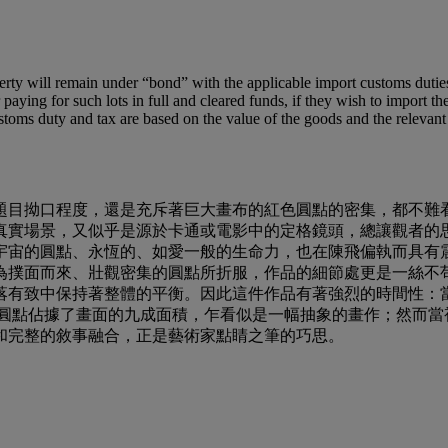
ty will remain under “bond” with the applicable import customs duties a
paying for such lots in full and cleared funds, if they wish to import th
toms duty and tax are based on the value of the goods and the relevant c
題目拗口程度，還是充斥著巨大畫布的紅色圓點的密集，都不難
實場景，又似乎是源於卡通或電影中的定格鏡頭，總讓觀者的思緒
宙的圓點、永恆的、如愛一般的生命力，也在陳飛偏執而具有震
為撲面而來、壯觀密集的圓點所折服，作品的細節處更是一絲不
落有致中保持著整體的平衡。因此這件作品有著強烈的時間性：
的圓點佔據了畫面的九成面積，乍看似是一幅抽象的畫作；然而當
和完整的敘事融合，正是藝術家點睛之筆的巧思。