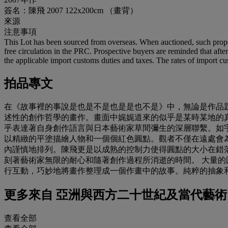
簽名：陳飛 2007 122x200cm （畫背）
來源
注意事項
This Lot has been sourced from overseas. When auctioned, such proper
free circulation in the PRC. Prospective buyers are reminded that after 
the applicable import customs duties and taxes. The rates of import cus
拍品專文
在《故事裡的事說是也是不是也是是也不是》中，無論是作品
述性的創作哲學的畫作。畫面中娓娓道來的似乎是某時某地的真
乎表達著自身創作語言與日本藝術家草間彌生的深層聯繫。如宇
以精緻的平塗描繪人物和一個個紅色圓點。觀者不僅在遠處會
內謹慎地排列。陳飛更是以成熟的控制力使得圓點的大小在錯
刻著藝術家無限的耐心和隨著創作過程所消逝的時間。 大量
行互動，巧妙地將畫作整理成一個作畫中的故事。純粹的抽象
更多來自
亞洲與西方二十世紀及當代藝術
查看全部